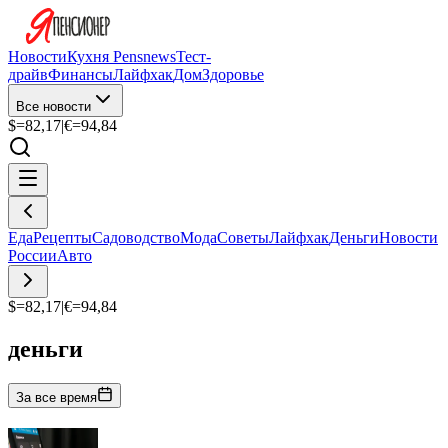
Новости
Кухня Pensnews
Тест-
драйв
Финансы
Лайфхак
Дом
Здоровье
Все новости
$=
82,17
|
€=
94,84
Еда
Рецепты
Садоводство
Мода
Советы
Лайфхак
Деньги
Новости
России
Авто
$=
82,17
|
€=
94,84
деньги
За все время