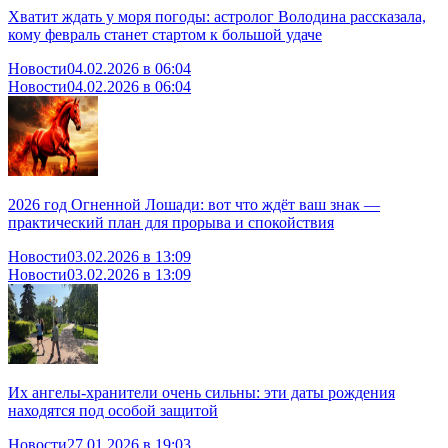
Хватит ждать у моря погоды: астролог Володина рассказала,
кому февраль станет стартом к большой удаче
Новости
04.02.2026 в 06:04
Новости
04.02.2026 в 06:04
2026 год Огненной Лошади: вот что ждёт ваш знак —
практический план для прорыва и спокойствия
Новости
03.02.2026 в 13:09
Новости
03.02.2026 в 13:09
Их ангелы-хранители очень сильны: эти даты рождения
находятся под особой защитой
Новости
27.01.2026 в 19:03