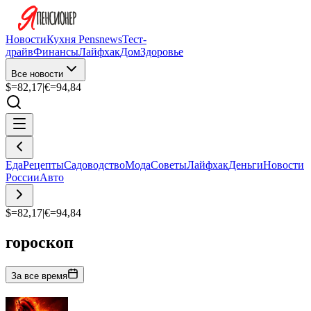
Новости
Кухня Pensnews
Тест-
драйв
Финансы
Лайфхак
Дом
Здоровье
Все новости
$=
82,17
|
€=
94,84
Еда
Рецепты
Садоводство
Мода
Советы
Лайфхак
Деньги
Новости
России
Авто
$=
82,17
|
€=
94,84
гороскоп
За все время