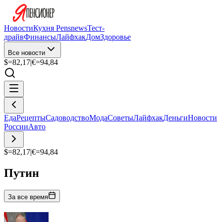
Новости
Кухня Pensnews
Тест-
драйв
Финансы
Лайфхак
Дом
Здоровье
Все новости
$=
82,17
|
€=
94,84
Еда
Рецепты
Садоводство
Мода
Советы
Лайфхак
Деньги
Новости
России
Авто
$=
82,17
|
€=
94,84
Путин
За все время