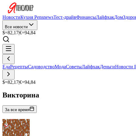
Новости
Кухня Pensnews
Тест-драйв
Финансы
Лайфхак
Дом
Здоро
Все новости
$=
82,17
|
€=
94,84
Еда
Рецепты
Садоводство
Мода
Советы
Лайфхак
Деньги
Новости 
$=
82,17
|
€=
94,84
Викторина
За все время